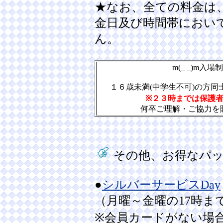
★なお、全ての料金は
金日及び時間帯におい
ん。
m(_ _)m入場
１６歳未満(中学生不可)の方
※２３時までは保護
何卒ご理解・ご協力を
その他、お得なパ
●
シルバーサービスDay
（月曜～金曜の17時ま
※会員カードがない場