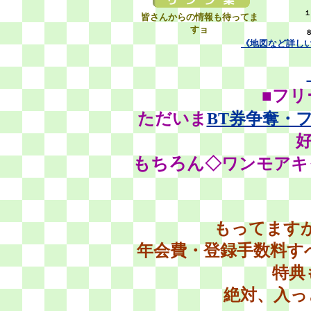
１
皆さんからの情報も待ってま
すョ
《地図など詳し
■フリ
ただい
ま
BT券争奪・
もちろん
◇ワンモアキ
もってますか
年会費・登録手数料す
特典
絶対、入っ